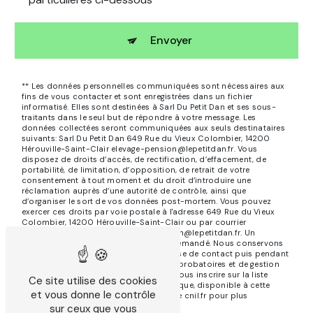
Envoyer
** Les données personnelles communiquées sont nécessaires aux
fins de vous contacter et sont enregistrées dans un fichier
informatisé. Elles sont destinées à Sarl Du Petit Dan et ses sous-
traitants dans le seul but de répondre à votre message. Les
données collectées seront communiquées aux seuls destinataires
suivants: Sarl Du Petit Dan 649 Rue du Vieux Colombier, 14200
Hérouville-Saint-Clair elevage-pension@lepetitdan.fr. Vous
disposez de droits d’accès, de rectification, d’effacement, de
portabilité, de limitation, d’opposition, de retrait de votre
consentement à tout moment et du droit d’introduire une
réclamation auprès d’une autorité de contrôle, ainsi que
d’organiser le sort de vos données post-mortem. Vous pouvez
exercer ces droits par voie postale à l'adresse 649 Rue du Vieux
Colombier, 14200 Hérouville-Saint-Clair ou par courrier
électronique à l'adresse elevage-pension@lepetitdan.fr. Un
justificatif d'identité pourra vous être demandé. Nous conservons
vos données pendant la période de prise de contact puis pendant
la durée de prescription légale aux fins probatoires et de gestion
des contentieux. Vous avez le droit de vous inscrire sur la liste
Ce site utilise des cookies
d'opposition au démarchage téléphonique, disponible à cette
et vous donne le contrôle
adresse:
Bloctel.gouv.fr
. Consultez le site cnil.fr pour plus
d’informations sur vos droits.
sur ceux que vous