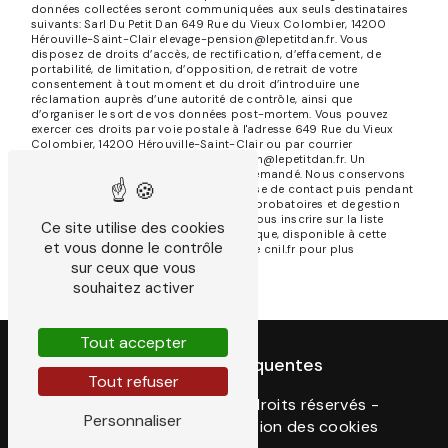
données collectées seront communiquées aux seuls destinataires
suivants: Sarl Du Petit Dan 649 Rue du Vieux Colombier, 14200
Hérouville-Saint-Clair elevage-pension@lepetitdan.fr. Vous
disposez de droits d’accès, de rectification, d’effacement, de
portabilité, de limitation, d’opposition, de retrait de votre
consentement à tout moment et du droit d’introduire une
réclamation auprès d’une autorité de contrôle, ainsi que
d’organiser le sort de vos données post-mortem. Vous pouvez
exercer ces droits par voie postale à l'adresse 649 Rue du Vieux
Colombier, 14200 Hérouville-Saint-Clair ou par courrier
électronique à l'adresse elevage-pension@lepetitdan.fr. Un
justificatif d'identité pourra vous être demandé. Nous conservons
vos données pendant la période de prise de contact puis pendant
la durée de prescription légale aux fins probatoires et de gestion
des contentieux. Vous avez le droit de vous inscrire sur la liste
Ce site utilise des cookies
d'opposition au démarchage téléphonique, disponible à cette
et vous donne le contrôle
adresse:
Bloctel.gouv.fr
. Consultez le site cnil.fr pour plus
d’informations sur vos droits.
sur ceux que vous
souhaitez activer
Tout accepter
Recherches fréquentes
Tout refuser
©
Vistalid
- 2026 - Tous droits réservés -
Personnaliser
Mentions légales
-
Gestion des cookies