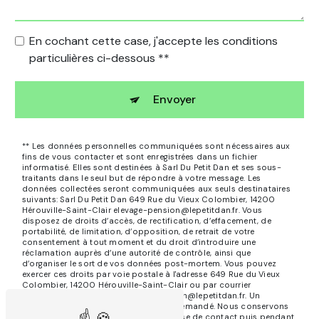
En cochant cette case, j'accepte les conditions
particulières ci-dessous **
Envoyer
** Les données personnelles communiquées sont nécessaires aux
fins de vous contacter et sont enregistrées dans un fichier
informatisé. Elles sont destinées à Sarl Du Petit Dan et ses sous-
traitants dans le seul but de répondre à votre message. Les
données collectées seront communiquées aux seuls destinataires
suivants: Sarl Du Petit Dan 649 Rue du Vieux Colombier, 14200
Hérouville-Saint-Clair elevage-pension@lepetitdan.fr. Vous
disposez de droits d’accès, de rectification, d’effacement, de
portabilité, de limitation, d’opposition, de retrait de votre
consentement à tout moment et du droit d’introduire une
réclamation auprès d’une autorité de contrôle, ainsi que
d’organiser le sort de vos données post-mortem. Vous pouvez
exercer ces droits par voie postale à l'adresse 649 Rue du Vieux
Colombier, 14200 Hérouville-Saint-Clair ou par courrier
électronique à l'adresse elevage-pension@lepetitdan.fr. Un
justificatif d'identité pourra vous être demandé. Nous conservons
vos données pendant la période de prise de contact puis pendant